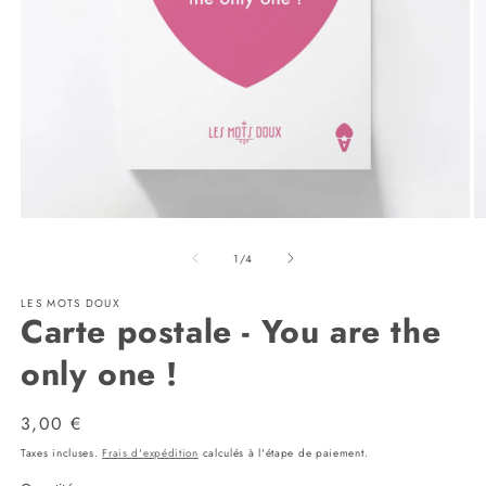
Ouvrir
Ou
le
le
de
média
m
1
/
4
1
2
dans
d
LES MOTS DOUX
une
u
Carte postale - You are the
fenêtre
fe
modale
m
only one !
Prix
3,00 €
habituel
Taxes incluses.
Frais d'expédition
calculés à l'étape de paiement.