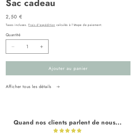
Sac cadeau
1
dans
une
fenêtre
Prix
2,50 €
modale
habituel
Taxes incluses.
Frais d'expédition
calculés à l'étape de paiement.
Quantité
Réduire
Augmenter
la
la
quantité
quantité
Ajouter au panier
de
de
Sac
Sac
cadeau
cadeau
Afficher tous les détails
Quand nos clients parlent de nous...