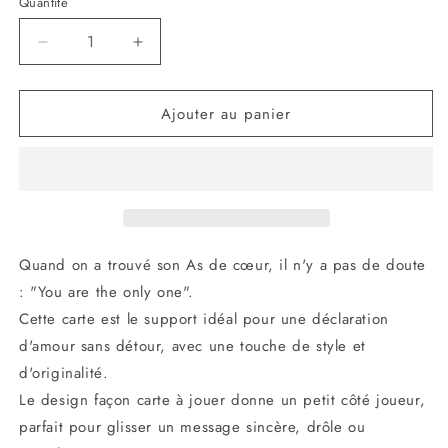
Quantité
Réduire
Augmenter
la
la
quantité
quantité
Ajouter au panier
de
de
Carte
Carte
postale
postale
-
-
You
You
are
are
the
the
only
only
Quand on a trouvé son As de cœur, il n'y a pas de doute
one
one
: "You are the only one".
!
!
Cette carte est le support idéal pour une déclaration
d'amour sans détour, avec une touche de style et
d'originalité.
Le design façon carte à jouer donne un petit côté joueur,
parfait pour glisser un message sincère, drôle ou